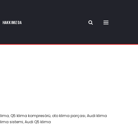
HAKKIMIZDA
klima
,
Q5 klima kompresörü
,
oto klima parçası
,
Audi klima
klima sistemi
,
Audi Q5 klima