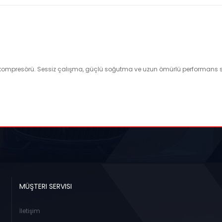
a kompresörü. Sessiz çalışma, güçlü soğutma ve uzun ömürlü performans sun
MÜŞTERI SERVISI
İletişim