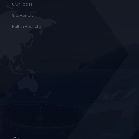
Ürün İadesi
Site Haritası
Bülten Aboneliği