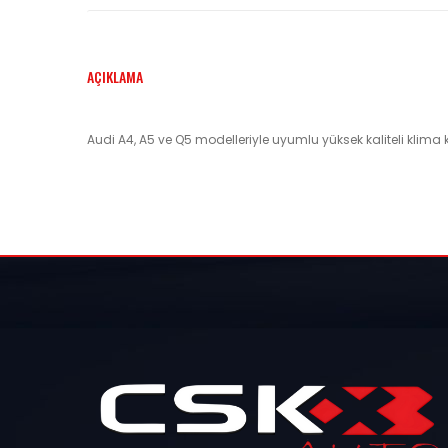
AÇIKLAMA
Audi A4, A5 ve Q5 modelleriyle uyumlu yüksek kaliteli klim