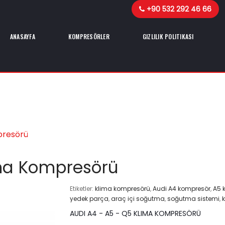
+90 532 292 46 66
ANASAYFA
KOMPRESÖRLER
GIZLILIK POLITIKASI
presörü
ima Kompresörü
Etiketler:
klima kompresörü
,
Audi A4 kompresör
,
A5 
yedek parça
,
araç içi soğutma
,
soğutma sistemi
,
AUDI A4 - A5 - Q5 KLIMA KOMPRESÖRÜ