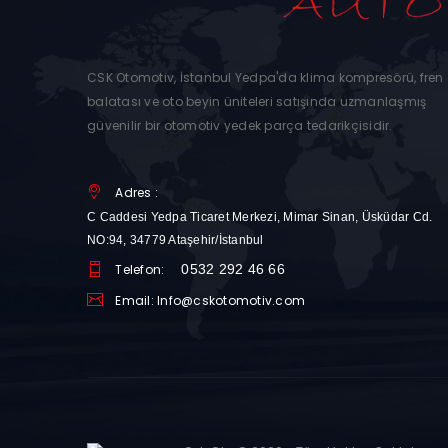
CSK Otomotiv, İstanbul Yedpa'da klima kompresörü, fren
balatası ve oto beyin üniteleri satışında uzmanlaşmış
güvenilir bir otomotiv yedek parça tedarikçisidir.
Adres :
C Caddesi Yedpa Ticaret Merkezi, Mimar Sinan, Üsküdar Cd.
NO:94, 34779 Ataşehir/İstanbul
Telefon:
0532 292 46 66
Email: Info@cskotomotiv.com