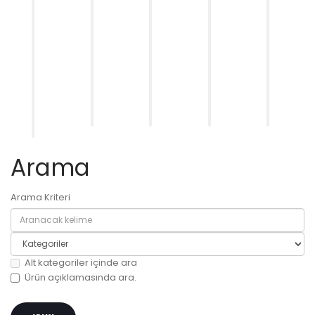
FORD
FORD
FORD
KOMATSU
PEUGEO
FOCUS
FOCUS
MONDEO
-
308
|
(SH/LB)
IV
HITACHI
(2012
OEM
|
(2007–
-
>)
UYUMLU
OEM
2014)
SELTECT
-
–
UYUM...
...
|...
CIT...
6...
0,00₺
999,00₺
0,00₺
0,00₺
0,00₺
Arama
Arama Kriteri
Alt kategoriler içinde ara
Ürün açıklamasında ara.