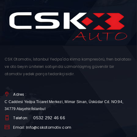
CSK Otomotiv, İstanbul Yedpa'da klima kompresörü, fren balatası
ve oto beyin üniteleri satışında uzmanlaşmış güvenilir bir
otomotiv yedek parça tedarikçisidir.
Adres :
C Caddesi Yedpa Ticaret Merkezi, Mimar Sinan, Üsküdar Cd. NO:94,
34779 Ataşehir/İstanbul
Telefon:
0532 292 46 66
Email: Info@cskotomotiv.com