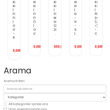
KLIMA
KLIMA
KLIMA
KLIMA
KLIMA
KOMPRESÖRÜ
KOMPRESÖRÜ
KOMPRESÖRÜ
KOMPRESÖRÜ
KOMPRES
|
|
|
|
|
FORD
FORD
FORD
KOMATSU
PEUGEOT
FOCUS
FOCUS
MONDEO
-
308
|
(SH/LB)
IV
HITACHI
(2012
OEM
|
(2007–
-
>)
UYUMLU
OEM
2014)
SELTECT
-
–
UYUM...
...
|...
CIT...
6...
0,00₺
999,00₺
0,00₺
0,00₺
0,00₺
Arama
Arama Kriteri
Alt kategoriler içinde ara
Ürün açıklamasında ara.