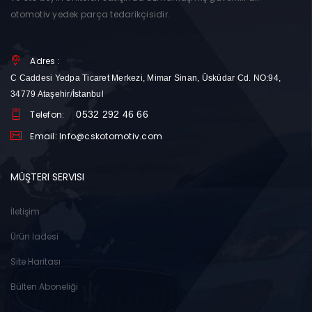
otomotiv yedek parça tedarikçisidir.
Adres :
C Caddesi Yedpa Ticaret Merkezi, Mimar Sinan, Üsküdar Cd. NO:94,
34779 Ataşehir/İstanbul
Telefon:
0532 292 46 66
Email: Info@cskotomotiv.com
MÜŞTERI SERVISI
İletişim
Ürün İadesi
Site Haritası
Bülten Aboneliği