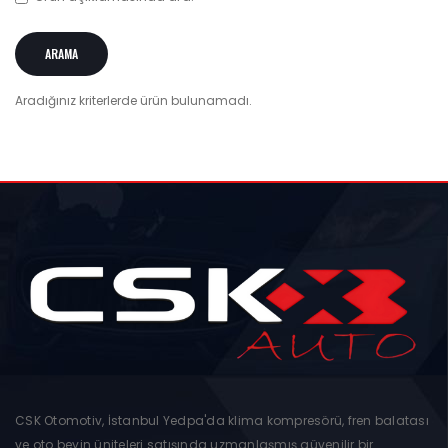
Aradığınız kriterlerde ürün bulunamadı.
CSK Otomotiv, İstanbul Yedpa'da klima kompresörü, fren balatası
ve oto beyin üniteleri satışında uzmanlaşmış güvenilir bir