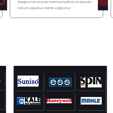
Aldığınız her üründe memnuniyetinizi ön planda
tutuyor, koşulsuz destek sağlıyoruz.