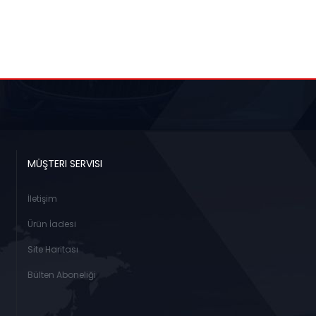
MÜŞTERI SERVISI
İletişim
Ürün İadesi
Site Haritası
Bülten Aboneliği