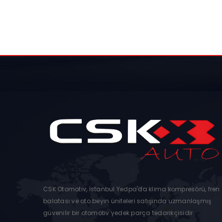
CSK Otomotiv, İstanbul Yedpa'da klima kompresörü, fren
balatası ve oto beyin üniteleri satışında uzmanlaşmış
güvenilir bir otomotiv yedek parça tedarikçisidir.