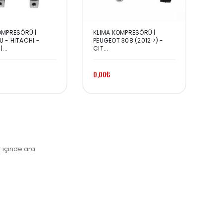
OMPRESÖRÜ |
KLIMA KOMPRESÖRÜ |
KL
 - HITACHI -
PEUGEOT 308 (2012 >) -
DA
...
CIT...
CLI
0,00₺
0,
r içinde ara