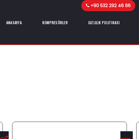
+90 532 292 46 66
ANASAYFA
KOMPRESÖRLER
GIZLILIK POLITIKASI
%100 MEMNUNIYET