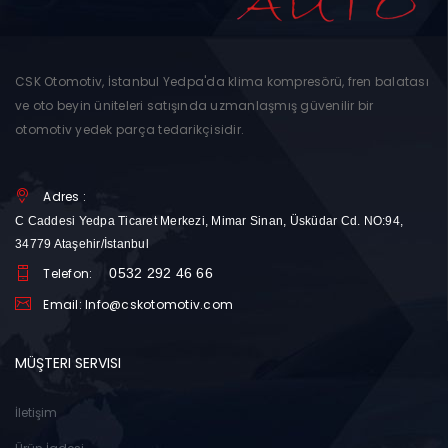
CSK Otomotiv, İstanbul Yedpa'da klima kompresörü, fren balatası
ve oto beyin üniteleri satışında uzmanlaşmış güvenilir bir
otomotiv yedek parça tedarikçisidir.
Adres :
C Caddesi Yedpa Ticaret Merkezi, Mimar Sinan, Üsküdar Cd. NO:94,
34779 Ataşehir/İstanbul
Telefon:
0532 292 46 66
Email: Info@cskotomotiv.com
MÜŞTERI SERVISI
İletişim