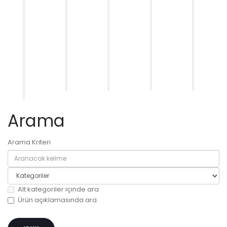
FORD
FORD
FORD
KOMATSU
PEUGEO
FOCUS
FOCUS
MONDEO
-
308
|
(SH/LB)
IV
HITACHI
(2012
OEM
|
(2007–
-
>)
UYUMLU
OEM
2014)
SELTECT
-
–
UYUM...
...
|...
CIT...
6...
0,00₺
999,00₺
0,00₺
0,00₺
0,00₺
Arama
Arama Kriteri
Alt kategoriler içinde ara
Ürün açıklamasında ara.