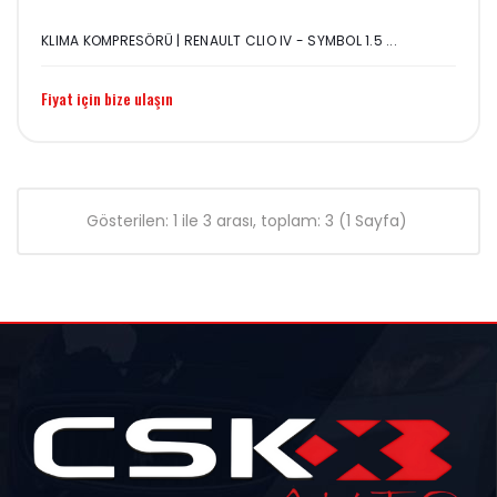
KLIMA KOMPRESÖRÜ | RENAULT CLIO IV - SYMBOL 1.5 ...
Fiyat için bize ulaşın
Gösterilen: 1 ile 3 arası, toplam: 3 (1 Sayfa)