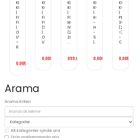
KLIMA
KLIMA
KLIMA
KLIMA
KLIMA
KOMPRESÖRÜ
KOMPRESÖRÜ
KOMPRESÖRÜ
KOMPRESÖRÜ
KOMPRES
|
|
|
|
|
FORD
FORD
FORD
KOMATSU
PEUGEOT
FOCUS
FOCUS
MONDEO
-
308
|
(SH/LB)
IV
HITACHI
(2012
OEM
|
(2007–
-
>)
UYUMLU
OEM
2014)
SELTECT
-
–
UYUM...
...
|...
CIT...
6...
0,00₺
999,00₺
0,00₺
0,00₺
0,00₺
Arama
Arama Kriteri
Alt kategoriler içinde ara
Ürün açıklamasında ara.