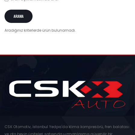
Aradığınız kriterlerde ürün bulunamadı.
CSK Otomotiv, İstanbul Yedpa'da klima kompresörü, fren balatası
ve oto beyin üniteleri satışında uzmanlaşmış güvenilir bir