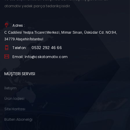
otomotiv yedek parça tedarikçisidir.
Adres :
C Caddesi Yedpa Ticaret Merkezi, Mimar Sinan, Üsküdar Cd. NO:94,
34779 Ataşehir/İstanbul
Telefon:
0532 292 46 66
Email: Info@cskotomotiv.com
MÜŞTERI SERVISI
İletişim
Ürün İadesi
Site Haritası
Bülten Aboneliği